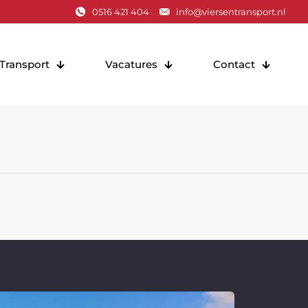
0516 421 404
i
nfo@viersentransport.nl
Transport
Vacatures
Contact